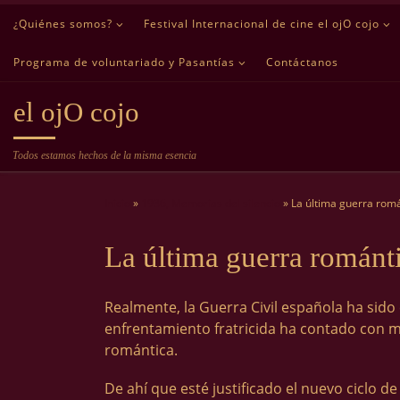
¿Quiénes somos?
Festival Internacional de cine el ojO cojo
Saltar al contenido
Programa de voluntariado y Pasantías
Contáctanos
el ojO cojo
Todos estamos hechos de la misma esencia
Inicio
»
1936, Memorias del silencio
»
La última guerra rom
La última guerra románt
Realmente, la Guerra Civil española ha sido 
enfrentamiento fratricida ha contado con m
romántica.
De ahí que esté justificado el nuevo ciclo d