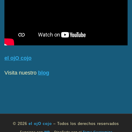
el ojO cojo
Visita nuestro
blog
© 2026
el ojO cojo
– Todos los derechos reservados
Funciona con
WP
– Diseñado con el
Tema Customizr