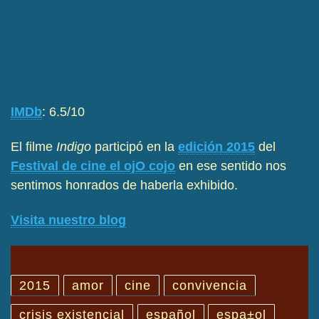
IMDb
: 6.5/10
El filme
Indigo
participó en la
edición 2015
del
Festival de cine el ojO cojo
en ese sentido nos
sentimos honrados de haberla exhibido.
Visita nuestro blog
2015
amor
cine
convivencia
crisis existencial
español
espa±ol