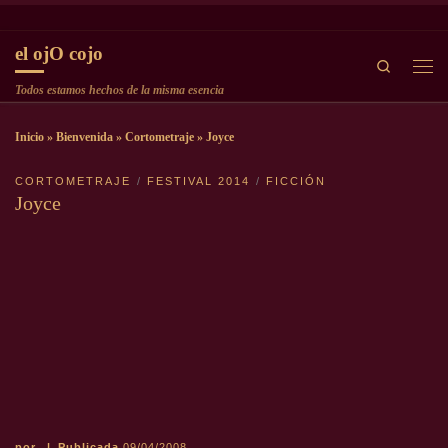
Saltar al contenido
el ojO cojo
Search
Men
Todos estamos hechos de la misma esencia
Inicio
»
Bienvenida
»
Cortometraje
»
Joyce
CORTOMETRAJE
FESTIVAL 2014
FICCIÓN
Joyce
por
|
Publicada
09/04/2008