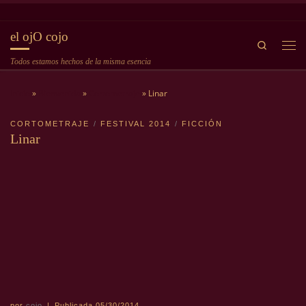
Saltar al contenido
el ojO cojo
Search
Me
Todos estamos hechos de la misma esencia
Inicio
»
Bienvenida
»
Cortometraje
»
Linar
CORTOMETRAJE
FESTIVAL 2014
FICCIÓN
Linar
por
cojo
|
Publicada
05/30/2014