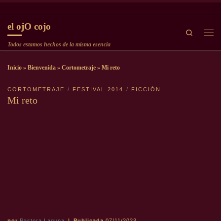
Saltar al contenido
el ojO cojo
Search
Men
Todos estamos hechos de la misma esencia
Inicio
»
Bienvenida
»
Cortometraje
»
Mi reto
CORTOMETRAJE
FESTIVAL 2014
FICCIÓN
Mi reto
por
Pastora Laguna
|
Publicada
07/11/2023