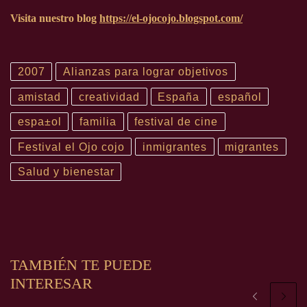
Visita nuestro blog
https://el-ojocojo.blogspot.com/
2007
Alianzas para lograr objetivos
amistad
creatividad
España
español
espa±ol
familia
festival de cine
Festival el Ojo cojo
inmigrantes
migrantes
Salud y bienestar
TAMBIÉN TE PUEDE
INTERESAR