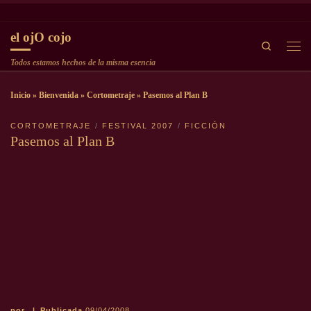
Saltar al contenido
el ojO cojo
Search
Men
Todos estamos hechos de la misma esencia
Inicio
»
Bienvenida
»
Cortometraje
»
Pasemos al Plan B
CORTOMETRAJE
FESTIVAL 2007
FICCIÓN
Pasemos al Plan B
por
|
Publicada
09/04/2008