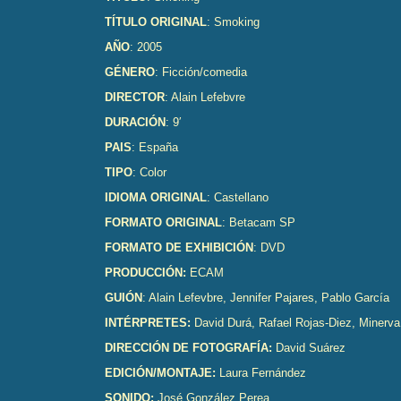
TÍTULO ORIGINAL
: Smoking
AÑO
: 2005
GÉNERO
: Ficción/comedia
DIRECTOR
: Alain Lefebvre
DURACIÓN
: 9′
PAIS
: España
TIPO
: Color
IDIOMA ORIGINAL
: Castellano
FORMATO ORIGINAL
: Betacam SP
FORMATO DE EXHIBICIÓN
: DVD
PRODUCCIÓN:
ECAM
GUIÓN
: Alain Lefevbre, Jennifer Pajares, Pablo García
INTÉRPRETES:
David Durá, Rafael Rojas-Diez, Minerv
DIRECCIÓN DE FOTOGRAFÍA:
David Suárez
EDICIÓN/MONTAJE:
Laura Fernández
SONIDO:
José González Perea