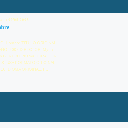
cada
09/05/2008
bre
O: Hombre TÍTULO ORIGINAL:
AÑO: 2007 DIRECTOR: Myna
ph GÉNERO: drama DURACIÓN:
AÍS: USA FORMATO ORIGINAL:
 16 IDIOMA ORIGINAL: […]