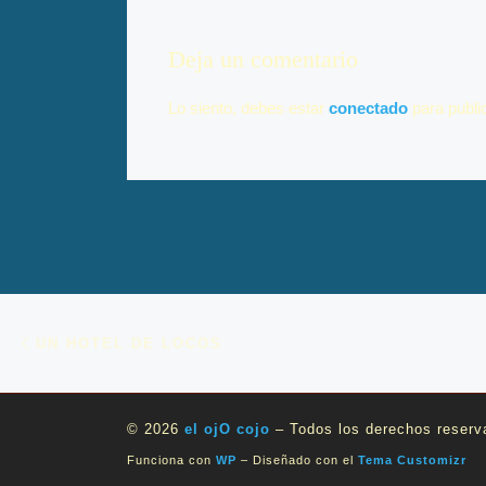
Deja un comentario
Lo siento, debes estar
conectado
para publi
Navegación de entradas
Entrada anterior
UN HOTEL DE LOCOS
© 2026
el ojO cojo
– Todos los derechos reserv
Funciona con
WP
– Diseñado con el
Tema Customizr