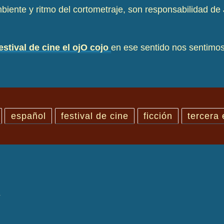
mbiente y ritmo del cortometraje, son responsabilidad de
estival de cine el ojO cojo
en ese sentido nos sentimos
español
festival de cine
ficción
tercera
R