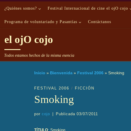
Saltar al contenido
¿Quiénes somos?
Festival Internacional de cine el ojO cojo
Programa de voluntariado y Pasantías
Contáctanos
el ojO cojo
Todos estamos hechos de la misma esencia
Inicio
»
Bienvenida
»
Festival 2006
»
Smoking
FESTIVAL 2006
FICCIÓN
Smoking
por
cojo
|
Publicada
03/07/2011
TÍTULO
: Smoking