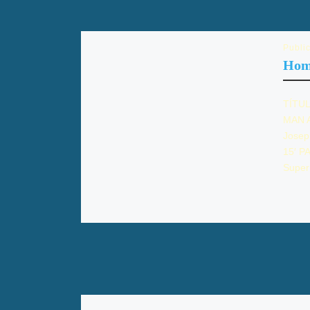
Publi
Hom
TÍTUL
MAN 
Jose
15′ P
Super