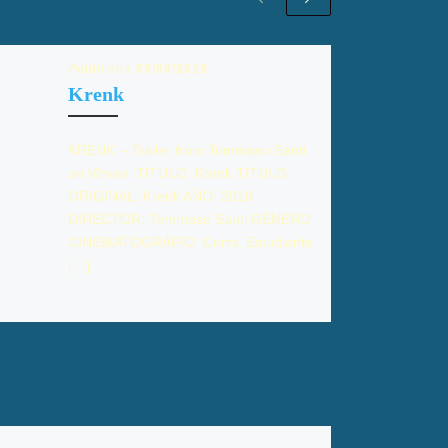
Publicada
09/09/2019
Krenk
KRENK – Trailer from Tommaso Santi
on Vimeo. TÍTULO: Krenk TÍTULO
ORIGINAL: Krenk AÑO: 2018
DIRECTOR: Tommaso Santi GÉNERO
CINEMATOGRÁFIO: Corto, Estudiante
[…]