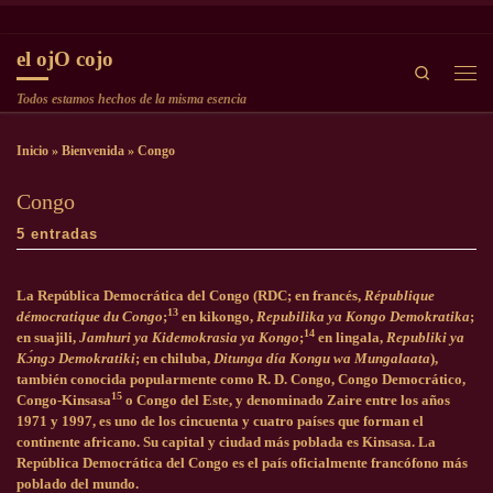
Saltar al contenido
el ojO cojo
Search
Men
Todos estamos hechos de la misma esencia
Inicio
»
Bienvenida
»
Congo
Congo
5 entradas
La
República Democrática del Congo
(
RDC
; en
francés
,
République
13
démocratique du Congo
;
​ en
kikongo
,
Repubilika ya Kongo Demokratika
;
14
en
suajili
,
Jamhuri ya Kidemokrasia ya Kongo
;
​ en
lingala
,
Republiki ya
Kɔ́ngɔ Demokratiki
; en
chiluba
,
Ditunga día Kongu wa Mungalaata
),
también conocida popularmente como
R. D. Congo
,
Congo Democrático
,
15
Congo-Kinsasa
​ o
Congo del Este
, y denominado
Zaire
entre los años
1971 y 1997, es uno de los
cincuenta y cuatro países
que forman el
continente africano
. Su capital y ciudad más poblada es
Kinsasa
. La
República Democrática del Congo es el país oficialmente
francófono
más
poblado del mundo.