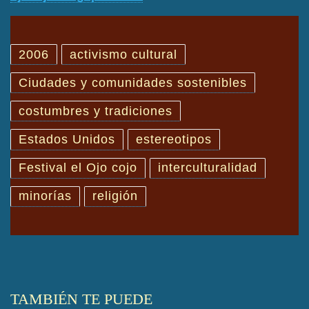
2006
activismo cultural
Ciudades y comunidades sostenibles
costumbres y tradiciones
Estados Unidos
estereotipos
Festival el Ojo cojo
interculturalidad
minorías
religión
TAMBIÉN TE PUEDE