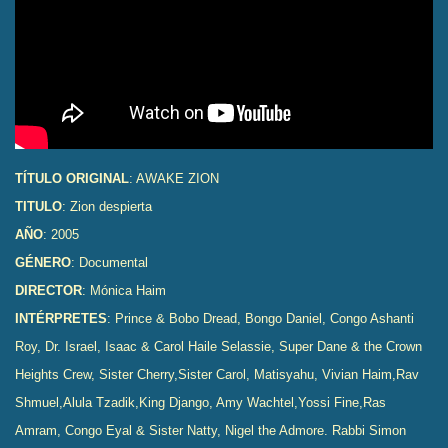
TÍTULO ORIGINAL
: AWAKE ZION
TITULO
: Zion despierta
AÑO
: 2005
GÉNERO
: Documental
DIRECTOR
: Mónica Haim
INTÉRPRETES
:
Prince & Bobo Dread, Bongo Daniel, Congo Ashanti
Roy, Dr. Israel,
Isaac & Carol Haile Selassie, Super Dane & the Crown
Heights Crew,
Sister Cherry,Sister Carol,
Matisyahu, Vivian Haim,Rav
Shmuel,Alula Tzadik,King Django,
Amy Wachtel,Yossi Fine,Ras
Amram, Congo Eyal & Sister Natty, Nigel the Admore. Rabbi Simon