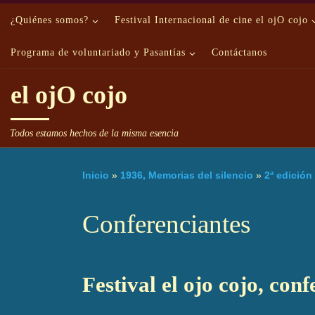
Saltar al contenido
¿Quiénes somos?
Festival Internacional de cine el ojO cojo
Programa de voluntariado y Pasantías
Contáctanos
el ojO cojo
Todos estamos hechos de la misma esencia
Inicio
»
1936, Memorias del silencio
»
2ª edición
Conferenciantes
Festival el ojo cojo, con