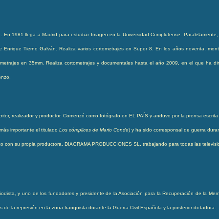
 En 1981 llega a Madrid para estudiar Imagen en la Universidad Complutense. Paralelamente, p
e Enrique Tierno Galván. Realiza varios cortometrajes en Super 8. En los años noventa, monta
tometrajes en 35mm. Realiza cortometrajes y documentales hasta el año 2009, en el que ha dir
enzo.
critor, realizador y productor. Comenzó como fotógrafo en EL PAÍS y anduvo por la prensa escrit
l más importante el titulado
Los cómplices de Mario Conde
) y ha sido corresponsal de guerra dur
rico con su propia productora, DIAGRAMA PRODUCCIONES SL, trabajando para todas las televis
riodista, y uno de los fundadores y presidente de la Asociación para la Recuperación de la Memo
de la represión en la zona franquista durante la Guerra Civil Española y la posterior dictadura.