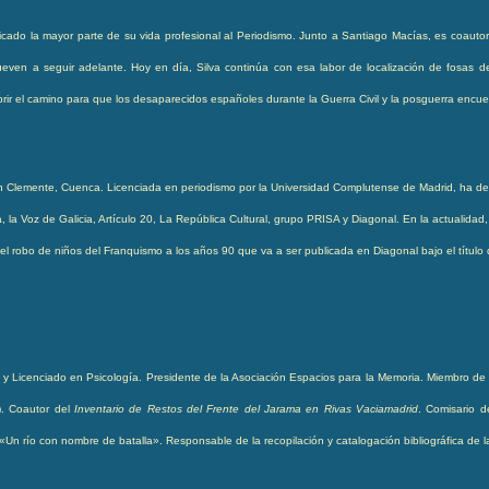
icado la mayor parte de su vida profesional al Periodismo.
Junto a Santiago Macías, es coautor 
ueven a seguir adelante. Hoy en día, Silva continúa con esa labor de localización de fosas 
rir el camino para que los desaparecidos españoles durante la Guerra Civil y la posguerra encue
n Clemente, Cuenca. Licenciada en periodismo por la Universidad Complutense de Madrid, ha des
a, la Voz de Galicia, Artículo 20, La República Cultural, grupo PRISA y Diagonal. En la actualida
 el robo de niños del Franquismo a los años 90 que va a ser publicada en Diagonal bajo el título
a y Licenciado en Psicología.
Presidente de la Asociación Espacios para la Memoria. Miembro de l
). Coautor del
Inventario de Restos del Frente del Jarama en Rivas Vaciamadrid
. Comisario d
Un río con nombre de batalla». Responsable de la recopilación y catalogación bibliográfica de la