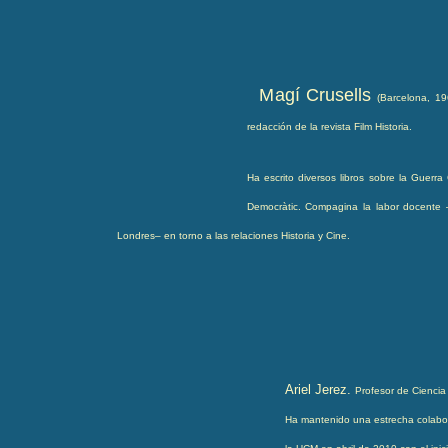
M
agí Crusells
(Barcelona, 19
redacción de la revista Film Historia.
Ha escrito diversos libros sobre la Guerra
Democràtic. Compagina la labor docente –
Londres– en torno a las relaciones Historia y Cine.
Ariel Jerez.
Profesor de Ciencia 
Ha mantenido una estrecha colabora