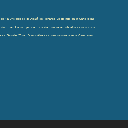
por la Universidad de Alcalá de Henares. Doctorado
en la Universidad
tro años. Ha sido ponente, escrito numerosos artículos y varios libros
vista
Germinal.Tutor de estudiantes norteamericanos para Georgetown