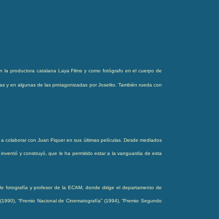
n la productora catalana Laya Films y como fotógrafo en el cuerpo de
ulas y en algunas de las protagonizadas por Joselito. También rueda con
a a colaborar con Juan Piquer en sus últimas películas. Desde mediados
inventó y construyó, que le ha permitido estar a la vanguardia de esta
r de fotografía y profesor de la ECAM, donde dirige el departamento de
s” (1990), “Premio Nacional de Cinematografía” (1994), “Premio Segundo