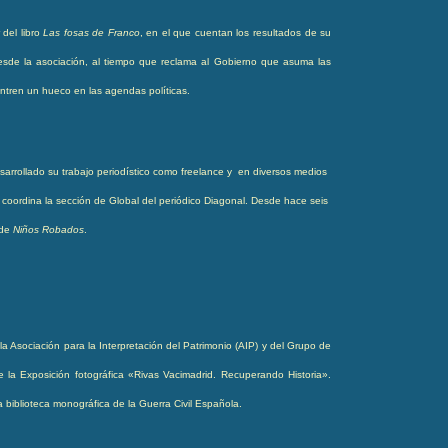
del libro
Las fosas de Franco
, en el que cuentan los resultados de su
desde la asociación, al tiempo que reclama al Gobierno que asuma las
ntren un hueco en las agendas políticas.
arrollado su trabajo periodístico como freelance y en diversos medios
d, coordina la sección de Global del periódico Diagonal. Desde hace seis
 de
Niños Robados
.
a Asociación para la Interpretación del Patrimonio (AIP) y del Grupo de
e la Exposición fotográfica «Rivas Vacimadrid. Recuperando Historia».
 biblioteca monográfica de la Guerra Civil Española.