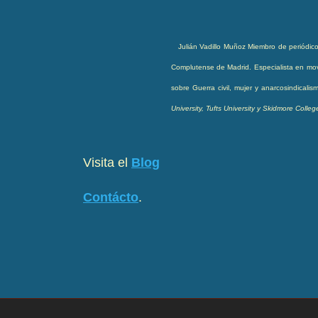
Julián Vadillo Muñoz
Miembro de periódico
Complutense de Madrid. Especialista en movi
sobre Guerra civil, mujer y anarcosindical
University, Tufts University y Skidmore Colle
Visita el
Blog
Contácto
.