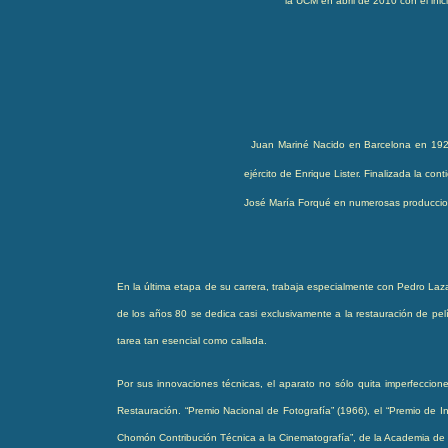
la UCM en abril de 2010 con el inic
Juan Mariné
Nacido en Barcelona en 1920
ejército de Enrique Lister. Finalizada la c
José María Forqué en numerosas producci
En la última etapa de su carrera, trabaja especialmente con Pedro Laz
de los años 80 se dedica casi exclusivamente a la restauración de pel
tarea tan esencial como callada.
Por sus innovaciones técnicas, el aparato no sólo quita imperfeccione
Restauración.
“Premio Nacional de Fotografía” (1966), el “Premio de I
Chomón Contribución Técnica a la Cinematografía”, de la Academia de l