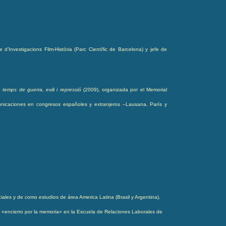
’Investigacions Film-Història (Parc Científic de Barcelona) y jefe de
temps de guerra, exili i repressió
(2009), organizada por el Memorial
unicaciones en congresos españoles y extranjeros –Lausana, París y
iales y de como estudios de área America Latina (Brasil y Argentina).
l «encierro por la memoria» en la Escuela de Relaciones Laborales de