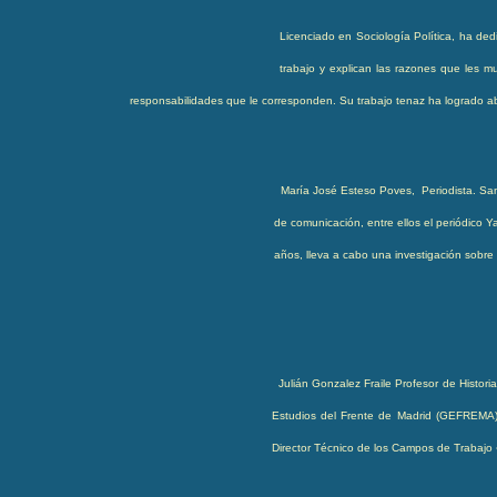
Licenciado en Sociología Política, ha ded
trabajo y explican las razones que les m
responsabilidades que le corresponden. Su trabajo tenaz ha logrado ab
María José Esteso Poves
,
Periodista. Sa
de comunicación, entre ellos el periódico Y
años, lleva a cabo una investigación sobre
Julián Gonzalez Fraile
Profesor de Histori
Estudios del Frente de Madrid (GEFREMA
Director Técnico de los Campos de Trabajo «