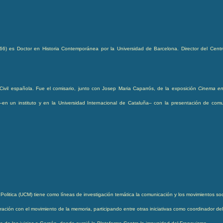
66) es Doctor en Historia Contemporánea por la Universidad de Barcelona. Director del Centre d
 Civil española. Fue el comisario, junto con Josep Maria Caparrós, de la exposición
Cinema en 
en un instituto y en la Universidad Internacional de Cataluña– con la presentación de com
Politica (UCM) tiene como líneas de investigación temática la comunicación y los movimientos soc
ción con el movimiento de la memoria, participando entre otras iniciativas como coordinador de