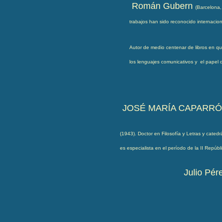
Román Gubern
(Barcelona,
trabajos han sido reconocido internacio
Autor de medio centenar de libros en que
los lenguajes comunicativos y el papel 
JOSÉ MARÍA CAPARRÓ
(1943). Doctor en Filosofía y Letras y catedr
es especialista en el período de la II Repú
Julio Pér