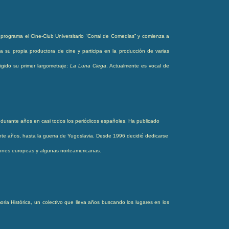
rograma el Cine-Club Universitario “Corral de Comedias” y comienza a
 su propia productora de cine y participa en la producción de varias
igido su primer largometraje:
La Luna Ciega
. Actualmente es vocal de
a durante años en casi todos los periódicos españoles. Ha publicado
ante años, hasta la guerra de Yugoslavia. Desde 1996 decidió dedicarse
iones europeas y algunas norteamericanas.
ria Histórica, un colectivo que lleva años buscando los lugares en los