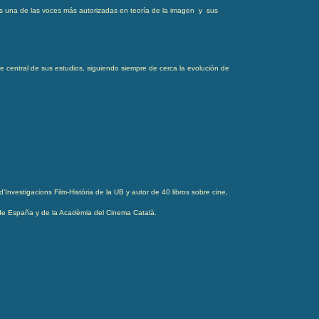
n es una de las voces más autorizadas en teoría de la imagen y sus
je central de sus estudios, siguiendo siempre de cerca la evolución de
Investigacions Film-Història de la UB y autor de 40 libros sobre cine,
s de España y de la Acadèmia del Cinema Català.