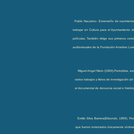
Pablo Nacarino
–
Extremeño de nacimiento.
trabajar en Cultura para el Ayuntamiento d
películas. También dirige sus primeros cor
audiovisuales de la Fundación Anselmo Lor
Miguel Angel Nieto
(1960).
Periodista, es
varios trabajos y libros de investigación (e
al documental de denuncia social e histó
Emilio Silva Barrera
(Elizondo, 1965). Pe
que fueron enterrados únicamente víctimas 