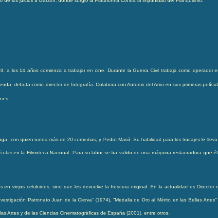
io de los juicios a Garzón, donde surgió la Plataforma Contra la impunidad del Franquismo.
, a los 14 años comienza a trabajar en cine. Durante la Guerra Civil trabaja como operador e
ontienda, debuta como director de fotografía. Colabora con Antonio del Amo en sus primeras pelíc
ones.
aga, con quien rueda más de 20 comedias, y Pedro Masó. Su habilidad para los trucajes le llev
ículas en la Filmoteca Nacional. Para su labor se ha valido de una máquina restauradora que él 
s en viejos celuloides, sino que les devuelve la frescura original. En la actualidad es Directo
nvestigación Patronato Juan de la Cierva” (1974), “Medalla de Oro al Mérito en las Bellas Arte
as Artes y de las Ciencias Cinematográficas de España (2001), entre otros.