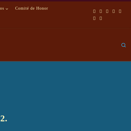
os
Comité de Honor
S
2.