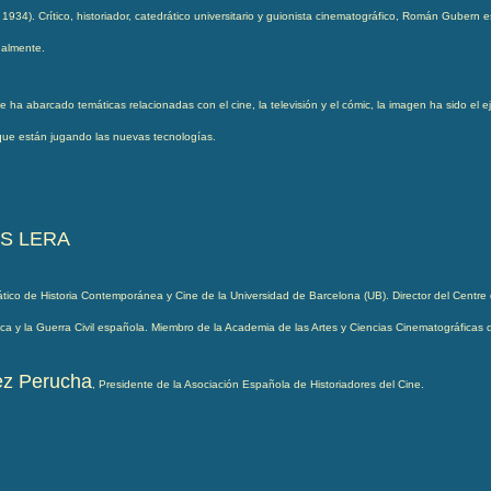
 1934). Crítico, historiador, catedrático universitario y guionista cinematográfico, Román Guber
nalmente.
 ha abarcado temáticas relacionadas con el cine, la televisión y el cómic, la imagen ha sido el e
que están jugando las nuevas tecnologías.
S LERA
ático de Historia Contemporánea y Cine de la Universidad de Barcelona (UB). Director del Centre d’
blica y la Guerra Civil española. Miembro de la Academia de las Artes y Ciencias Cinematográfica
ez Peruch
a
,
Presidente de la Asociación Española de Historiadores del Cine.