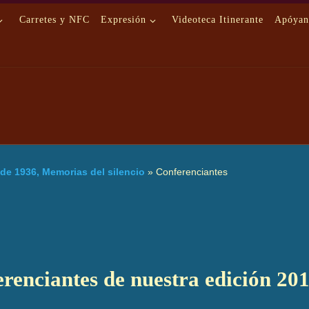
Carretes y NFC
Expresión
Videoteca Itinerante
Apóyan
 de 1936, Memorias del silencio
»
Conferenciantes
ferenciantes de nuestra edición 201