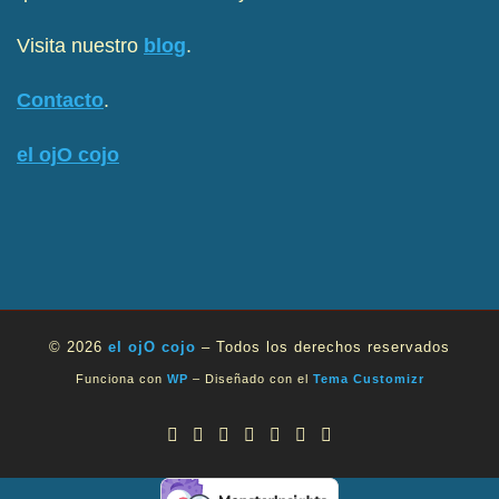
Visita nuestro
blog
.
Contacto
.
el ojO cojo
© 2026
el ojO cojo
– Todos los derechos reservados
Funciona con
WP
– Diseñado con el
Tema Customizr