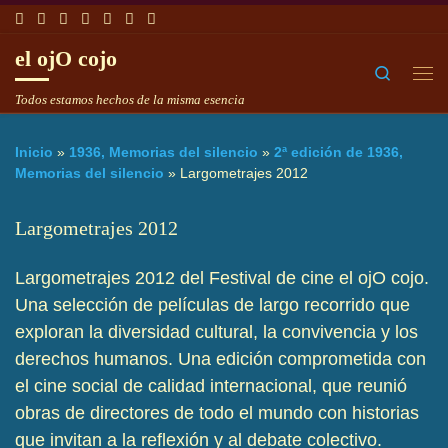
Saltar al contenido
el ojO cojo
Search
Me
Todos estamos hechos de la misma esencia
Inicio
»
1936, Memorias del silencio
»
2ª edición de 1936,
Memorias del silencio
»
Largometrajes 2012
Largometrajes 2012
Largometrajes 2012 del Festival de cine el ojO cojo.
Una selección de películas de largo recorrido que
exploran la diversidad cultural, la convivencia y los
derechos humanos. Una edición comprometida con
el cine social de calidad internacional, que reunió
obras de directores de todo el mundo con historias
que invitan a la reflexión y al debate colectivo.