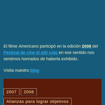
El filme
Americano
participó en la edición
2008
del
Festival de cine el ojO cojo
en ese sentido nos
sentimos honrados de haberla exhibido.
Visita nuestro
blog
2007
2008
Alianzas para lograr objetivos