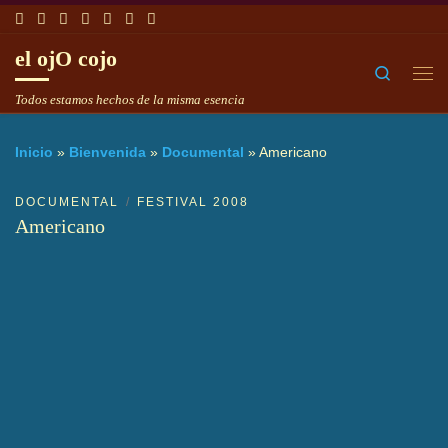
Saltar al contenido
el ojO cojo
Search
Me
Todos estamos hechos de la misma esencia
Inicio
»
Bienvenida
»
Documental
»
Americano
DOCUMENTAL
FESTIVAL 2008
Americano