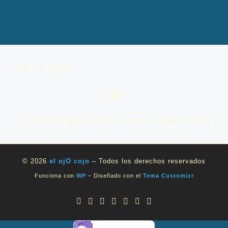
Navegación de entradas
Entrada anterior
BELLA TERRA
VOLVER A LA LISTA DE 
En
AL NORTE-BUSCANDO EL SUEÑO AMERICANO
© 2026
el ojO cojo
– Todos los derechos reservados
Funciona con
WP
– Diseñado con el
Tema Customizr