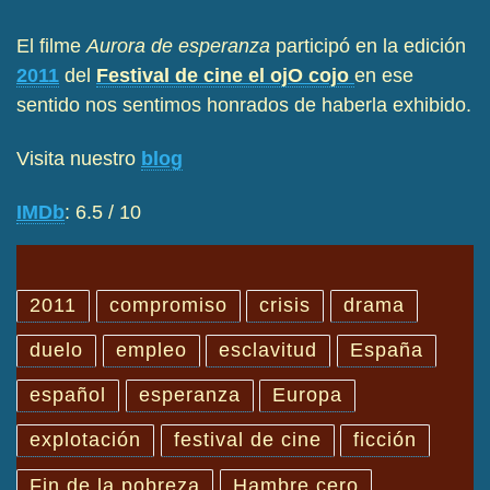
El filme
Aurora de esperanza
participó en la edición
2011
del
Festival de cine el ojO cojo
en ese
sentido nos sentimos honrados de haberla exhibido.
Visita nuestro
blog
IMDb
: 6.5 / 10
2011
compromiso
crisis
drama
duelo
empleo
esclavitud
España
español
esperanza
Europa
explotación
festival de cine
ficción
Fin de la pobreza
Hambre cero