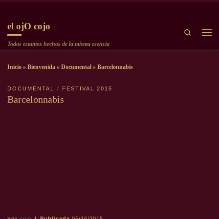
Saltar al contenido
el ojO cojo
Search
Men
Todos estamos hechos de la misma esencia
Inicio
»
Bienvenida
»
Documental
»
Barcelonnabis
DOCUMENTAL
FESTIVAL 2015
Barcelonnabis
por
cojo
|
Publicada
05/16/2015