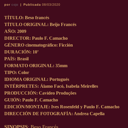
por
cojo
|
Publicada
08/03/2020
TÍTULO
: Beso francés
TÍTULO
ORIGINAL
: Beijo Francés
AÑO
: 2009
DIRECTOR
: Paulo F. Camacho
GÉNERO cinematográfico
: Ficción
DURACIÓN
: 10’
PAÍS
: Brasil
FORMATO
ORIGINAL
: 35mm
TIPO
: Color
IDIOMA ORIGINAL
: Portugués
INTÉRPRETES
: Álamo Facó, Isabela Meirelles
PRODUCCIÓN
: Cavídeo Produções
GUIÓN
: Paulo F. Camacho
EDICIÓN
/
MONTAJE
: Ives Rosenfeld y Paulo F. Camacho
DIRECCIÓN DE FOTOGRAFÍA
: Andrea Capella
SINOPSIS
: Beso Francés