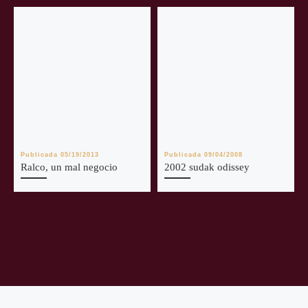
Publicada
05/19/2013
Publicada
09/04/2008
Ralco, un mal negocio
2002 sudak odissey
Navegación de entradas
Entrada anterior