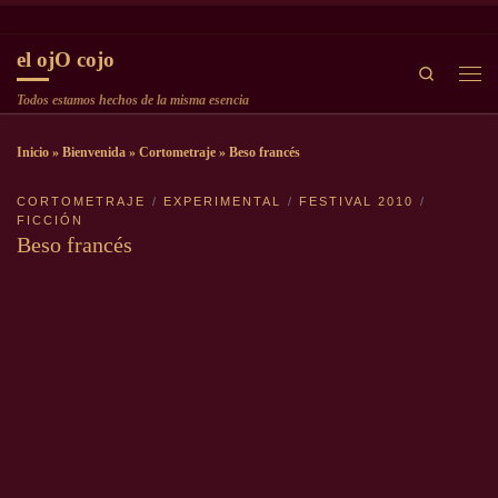
Saltar al contenido
el ojO cojo
Search
Men
Todos estamos hechos de la misma esencia
Inicio
»
Bienvenida
»
Cortometraje
»
Beso francés
CORTOMETRAJE
EXPERIMENTAL
FESTIVAL 2010
FICCIÓN
Beso francés