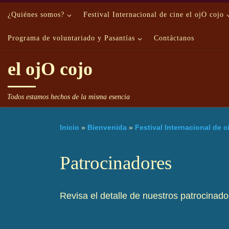
Saltar al contenido
¿Quiénes somos?
Festival Internacional de cine el ojO cojo
Programa de voluntariado y Pasantías
Contáctanos
el ojO cojo
Todos estamos hechos de la misma esencia
Inicio
»
Bienvenida
»
Festival Internacional de c
Patrocinadores
Revisa el detalle de nuestros patrocinador