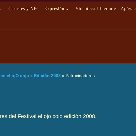
Carretes y NFC
Expresión
Videoteca Itinerante
Apóyan
ine el ojO cojo
»
Edición 2008
»
Patrocinadores
es del Festival el ojo cojo edición 2008.