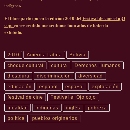
indígenas.
El filme participó en la edición
2010
del
Festival de cine el ojO
cojo
en ese sentido nos sentimos honrados de haberla
exhibido.
2010
América Latina
Bolivia
choque cultural
cultura
Derechos Humanos
dictadura
discriminación
diversidad
educación
español
espa±ol
explotación
festival de cine
Festival el Ojo cojo
igualdad
indígenas
inglés
pobreza
política
pueblos originarios