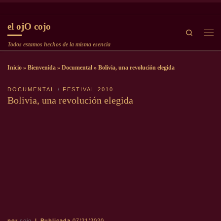
Saltar al contenido
el ojO cojo
Search
Men
Todos estamos hechos de la misma esencia
Inicio
»
Bienvenida
»
Documental
»
Bolivia, una revolución elegida
DOCUMENTAL
FESTIVAL 2010
Bolivia, una revolución elegida
por
cojo
|
Publicada
07/21/2020