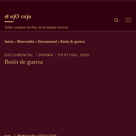
Saltar al contenido
el ojO cojo
Search
Men
Todos estamos hechos de la misma esencia
Inicio
»
Bienvenida
»
Documental
»
Botín de guerra
DOCUMENTAL
DRAMA
FESTIVAL 2006
Botín de guerra
por
|
Publicada
09/04/2008