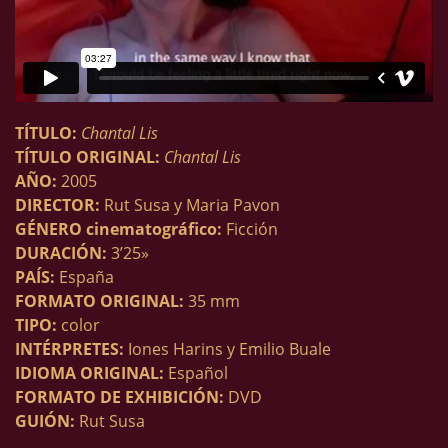
TÍTULO:
Chantal Lis
TÍTULO ORIGINAL:
Chantal Lis
AÑO:
2005
DIRECTOR:
Rut Susa y Maria Pavon
GÉNERO cinematográfico:
Ficción
DURACIÓN:
3’25»
PAÍS:
España
FORMATO ORIGINAL:
35 mm
TIPO:
color
INTÉRPRETES:
Iones Harins y Emilio Buale
IDIOMA ORIGINAL:
Español
FORMATO DE EXHIBICIÓN:
DVD
GUIÓN:
Rut Susa