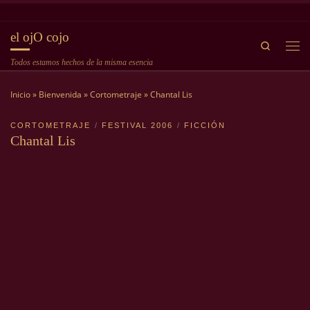
Saltar al contenido
el ojO cojo
Search
Me
Todos estamos hechos de la misma esencia
Inicio
»
Bienvenida
»
Cortometraje
»
Chantal Lis
CORTOMETRAJE
FESTIVAL 2006
FICCIÓN
Chantal Lis