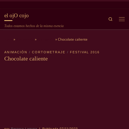
Saltar al contenido
el ojO cojo
Search
Me
Todos estamos hechos de la misma esencia
Inicio
»
Bienvenida
»
Animación
»
Chocolate caliente
ANIMACIÓN
CORTOMETRAJE
FESTIVAL 2016
Chocolate caliente
por
Pastora Laguna
|
Publicada
07/11/2023