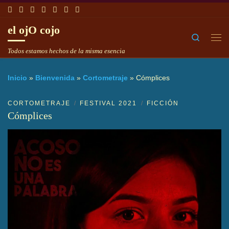
Saltar al contenido
el ojO cojo
Search
Me
Todos estamos hechos de la misma esencia
Inicio
»
Bienvenida
»
Cortometraje
»
Cómplices
CORTOMETRAJE
FESTIVAL 2021
FICCIÓN
Cómplices