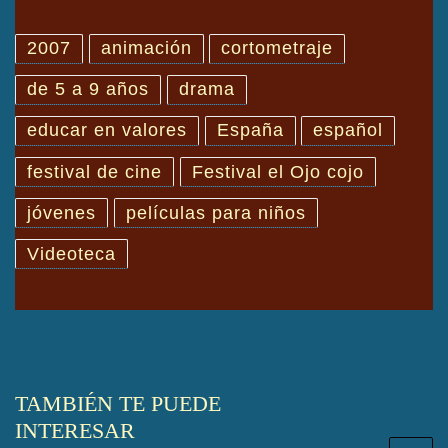
2007
animación
cortometraje
de 5 a 9 años
drama
educar en valores
España
español
festival de cine
Festival el Ojo cojo
jóvenes
películas para niños
Videoteca
TAMBIÉN TE PUEDE
INTERESAR