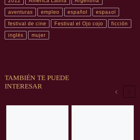
2012
América Latina
Argentina
aventuras
empleo
español
espa±ol
festival de cine
Festival el Ojo cojo
ficción
inglés
mujer
TAMBIÉN TE PUEDE
INTERESAR