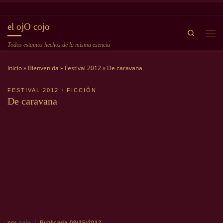
Saltar al contenido
el ojO cojo
Search
Me
Todos estamos hechos de la misma esencia
Inicio
»
Bienvenida
»
Festival 2012
»
De caravana
FESTIVAL 2012
FICCIÓN
De caravana
por
cojo
|
Publicada
09/15/2012