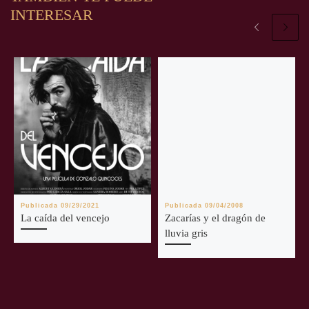
INTERESAR
Publicada
09/29/2021
Publicada
09/04/2008
La caída del vencejo
Zacarías y el dragón de
lluvia gris