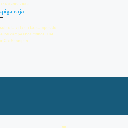
cada
09/05/2008
spiga roja
sobre la vida en los campos de
de los campesinos chinos. Del
or Cai Shangjun.
VOLVER A LA LISTA DE 