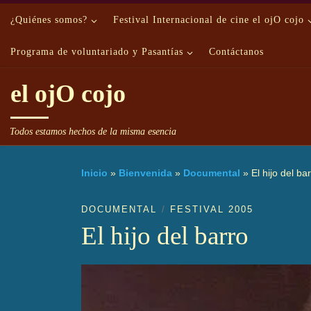
Saltar al contenido
¿Quiénes somos?
Festival Internacional de cine el ojO cojo
Programa de voluntariado y Pasantías
Contáctanos
el ojO cojo
Todos estamos hechos de la misma esencia
Inicio
»
Bienvenida
»
Documental
»
El hijo del ba
DOCUMENTAL
FESTIVAL 2005
El hijo del barro