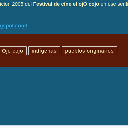
dición
2005
del
Festival de cine el ojO cojo
en ese sent
logspot.com/
l Ojo cojo
indígenas
pueblos originarios
R