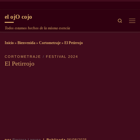
Saltar al contenido
el ojO cojo
Search
Men
Todos estamos hechos de la misma esencia
Inicio
»
Bienvenida
»
Cortometraje
»
El Petirrojo
CORTOMETRAJE
FESTIVAL 2024
El Petirrojo
por
Pastora Laguna
|
Publicada
06/08/2025