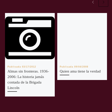
Publicada
03/17/2012
Publicada
09/04/2008
Almas sin fronteras. 1936-
Quien ama tiene la verdad
2006: La historia jamás
contada de la Brigada
Lincoln