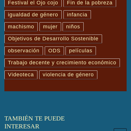
Festival el Ojo cojo
Fin de la pobreza
igualdad de género
infancia
machismo
mujer
niños
Objetivos de Desarrollo Sostenible
observación
ODS
películas
Trabajo decente y crecimiento económico
Videoteca
violencia de género
TAMBIÉN TE PUEDE
INTERESAR