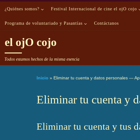
Saltar al contenido
¿Quiénes somos?
Festival Internacional de cine el ojO cojo
Programa de voluntariado y Pasantías
Contáctanos
el ojO cojo
Todos estamos hechos de la misma esencia
Inicio
»
Eliminar tu cuenta y datos personales — Apl
Eliminar tu cuenta y 
Eliminar tu cuenta y tus d