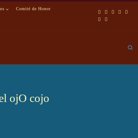
os
Comité de Honor
S
el ojO cojo