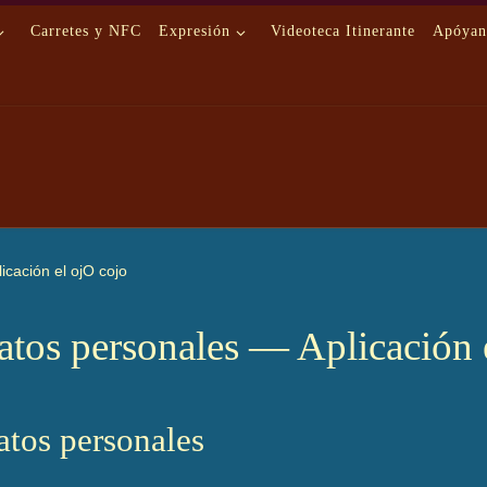
Carretes y NFC
Expresión
Videoteca Itinerante
Apóyan
icación el ojO cojo
datos personales — Aplicación 
atos personales