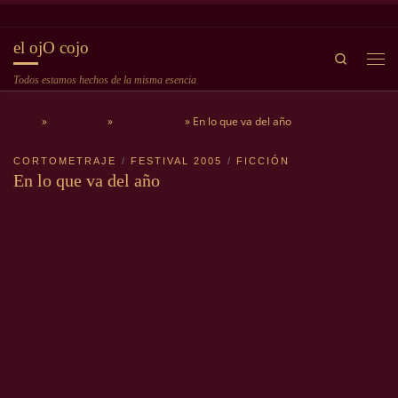
Saltar al contenido
el ojO cojo
Search
Me
Todos estamos hechos de la misma esencia
Inicio
»
Bienvenida
»
Cortometraje
»
En lo que va del año
CORTOMETRAJE
FESTIVAL 2005
FICCIÓN
En lo que va del año