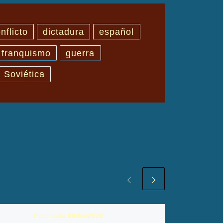
nflicto
dictadura
español
franquismo
guerra
 Soviética
Publicada
08/04/2020