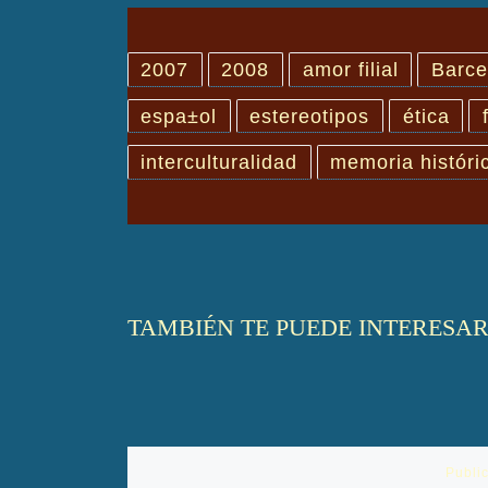
2007
2008
amor filial
Barce
espa±ol
estereotipos
ética
interculturalidad
memoria históri
TAMBIÉN TE PUEDE INTERESA
Publi