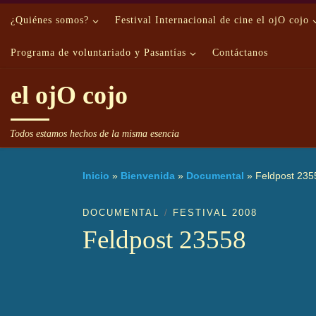
Saltar al contenido
¿Quiénes somos?
Festival Internacional de cine el ojO cojo
Programa de voluntariado y Pasantías
Contáctanos
el ojO cojo
Todos estamos hechos de la misma esencia
Inicio
»
Bienvenida
»
Documental
»
Feldpost 235
DOCUMENTAL
FESTIVAL 2008
Feldpost 23558