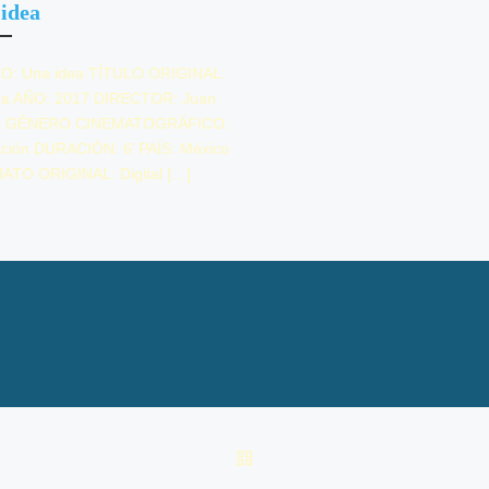
idea
O: Una idea TÍTULO ORIGINAL:
ea AÑO: 2017 DIRECTOR: Juan
ín GÉNERO CINEMATOGRÁFICO:
ción DURACIÓN: 6’ PAÍS: México
TO ORIGINAL: Digital […]
VOLVER A LA LISTA DE 