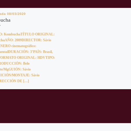
cada
08/03/2020
ucha
O: KombuchaTÍTULO ORIGINAL:
haAÑO: 2009DIRECTOR: Sávio
ÉNERO cinematográfico:
mentalDURACIÓN: 3’PAÍS: Brasil,
iaFORMATO ORIGINAL: HDVTIPO:
RODUCCIÓN: Belo
nte/MgGUIÓN: Sávio
DICIÓN/MONTAJE: Sávio
IRECCIÓN DE […]