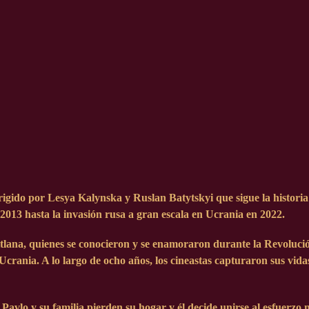
gido por Lesya Kalynska y Ruslan Batytskyi que sigue la historia 
 2013 hasta la invasión rusa a gran escala en Ucrania en 2022.
vitlana, quienes se conocieron y se enamoraron durante la Revolu
crania. A lo largo de ocho años, los cineastas capturaron sus vidas
vlo y su familia pierden su hogar y él decide unirse al esfuerzo 