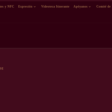
etes y NFC
Expresión
Videoteca Itinerante
Apóyanos
Comité de
JE