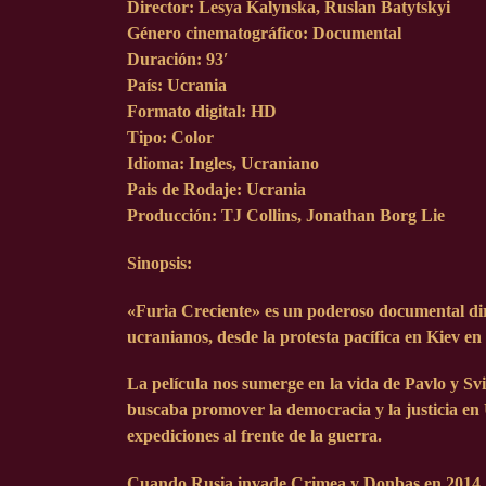
Director:
Lesya Kalynska, Ruslan Batytskyi
Género cinematográfico:
Documental
Duración:
93′
País:
Ucrania
Formato digital:
HD
Tipo:
Color
Idioma:
Ingles, Ucraniano
Pais de Rodaje:
Ucrania
Producción:
TJ Collins, Jonathan Borg Lie
Sinopsis:
«Furia Creciente» es un poderoso documental diri
ucranianos, desde la protesta pacífica en Kiev en
La película nos sumerge en la vida de Pavlo y S
buscaba promover la democracia y la justicia en U
expediciones al frente de la guerra.
Cuando Rusia invade Crimea y Donbas en 2014, Pa