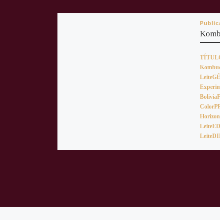
Publi
Komb
TÍTUL
Kombuc
LeiteG
Experi
Boliv
ColorP
Horizo
LeiteE
LeiteD
Entrada anterior