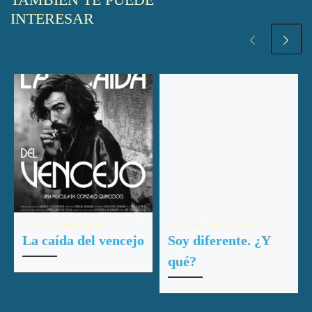
TAMBIÉN TE PUEDE
INTERESAR
Publicada
09/29/2021
Publicada
09/25/2020
La caída del vencejo
Soy diferente. ¿Y
qué?