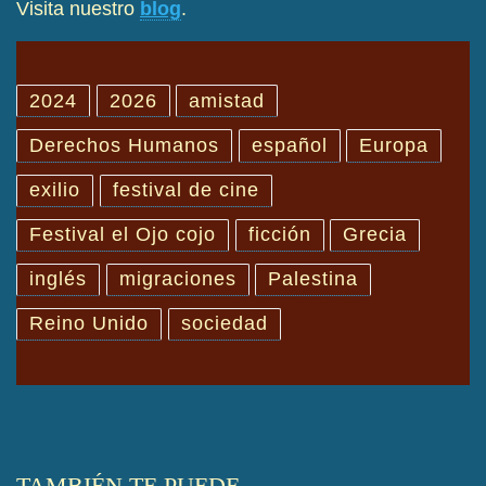
Visita nuestro
blog
.
2024
2026
amistad
Derechos Humanos
español
Europa
exilio
festival de cine
Festival el Ojo cojo
ficción
Grecia
inglés
migraciones
Palestina
Reino Unido
sociedad