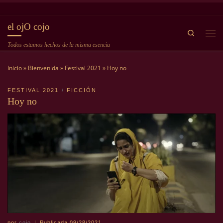
Saltar al contenido
el ojO cojo
Search
Me
Todos estamos hechos de la misma esencia
Inicio
»
Bienvenida
»
Festival 2021
»
Hoy no
FESTIVAL 2021
FICCIÓN
Hoy no
por
cojo
|
Publicada
09/28/2021