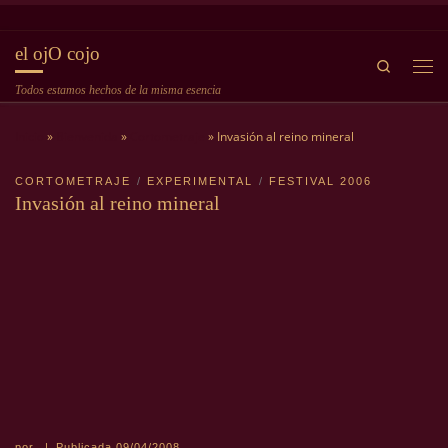
Saltar al contenido
el ojO cojo
Search
Me
Todos estamos hechos de la misma esencia
Inicio
»
Bienvenida
»
Cortometraje
»
Invasión al reino mineral
CORTOMETRAJE
EXPERIMENTAL
FESTIVAL 2006
Invasión al reino mineral
por
|
Publicada
09/04/2008