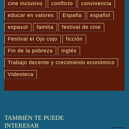
cine inclusivo
conflicto
convivencia
educar en valores
España
español
espa±ol
familia
festival de cine
Festival el Ojo cojo
ficción
Fin de la pobreza
inglés
Trabajo decente y crecimiento económico
Videoteca
TAMBIÉN TE PUEDE
INTERESAR