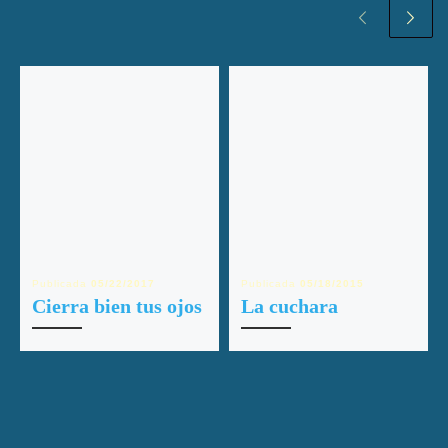
Publicada
05/22/2017
Publicada
05/18/2015
Cierra bien tus ojos
La cuchara