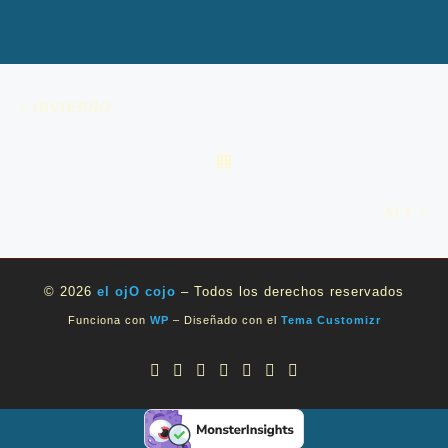
Navegación de entradas
Entrada anterior
INVIERNO
VOLVER A LA LISTA DE 
En
ALY
© 2026
el ojO cojo
– Todos los derechos reservados
Funciona con
WP
– Diseñado con el
Tema Customizr