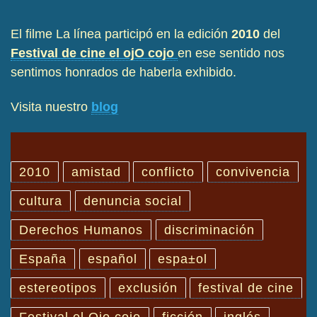
El filme La línea participó en la edición
2010
del
Festival de cine el ojO cojo
en ese sentido nos
sentimos honrados de haberla exhibido.
Visita nuestro
blog
2010
amistad
conflicto
convivencia
cultura
denuncia social
Derechos Humanos
discriminación
España
español
espa±ol
estereotipos
exclusión
festival de cine