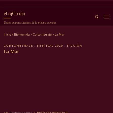
Saltar al contenido
el ojO cojo
Search
Me
Todos estamos hechos de la misma esencia
Inicio
»
Bienvenida
»
Cortometraje
»
La Mar
CORTOMETRAJE
FESTIVAL 2020
FICCIÓN
La Mar
por
Pastora Laguna
|
Publicada
09/10/2020