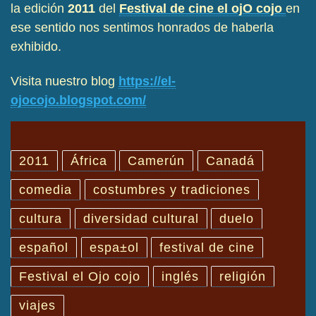
la edición
2011
del
Festival de cine el ojO cojo
en
ese sentido nos sentimos honrados de haberla
exhibido.
Visita nuestro blog
https://el-
ojocojo.blogspot.com/
2011
África
Camerún
Canadá
comedia
costumbres y tradiciones
cultura
diversidad cultural
duelo
español
espa±ol
festival de cine
Festival el Ojo cojo
inglés
religión
viajes