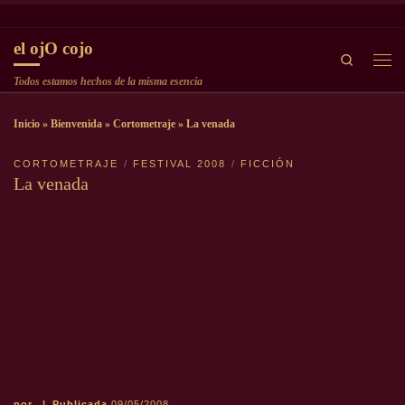
Saltar al contenido
el ojO cojo
Search
Men
Todos estamos hechos de la misma esencia
Inicio
»
Bienvenida
»
Cortometraje
»
La venada
CORTOMETRAJE
FESTIVAL 2008
FICCIÓN
La venada
por
|
Publicada
09/05/2008