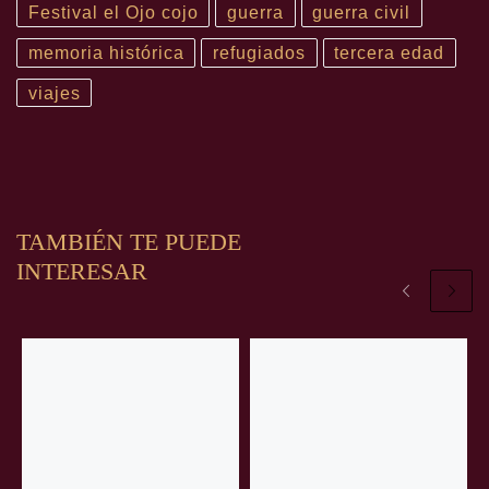
Festival el Ojo cojo
guerra
guerra civil
memoria histórica
refugiados
tercera edad
viajes
TAMBIÉN TE PUEDE
INTERESAR