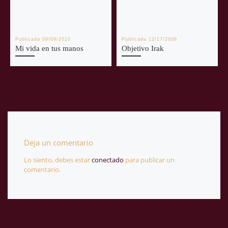
Publicada
09/09/2010
Publicada
12/17/2008
Mi vida en tus manos
Objetivo Irak
Deja un comentario
Lo siento, debes estar
conectado
para publicar un
comentario.