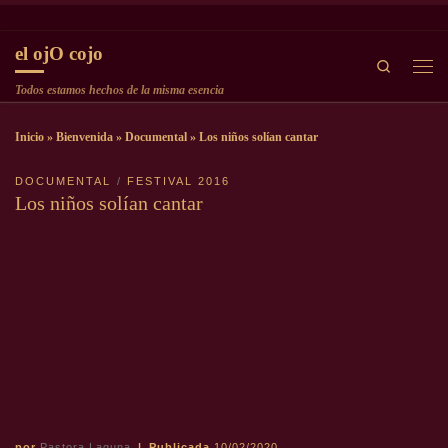
Saltar al contenido
el ojO cojo
Search
Men
Todos estamos hechos de la misma esencia
Inicio
»
Bienvenida
»
Documental
»
Los niños solían cantar
DOCUMENTAL
FESTIVAL 2016
Los niños solían cantar
por
Pastora Laguna
|
Publicada
10/02/2020