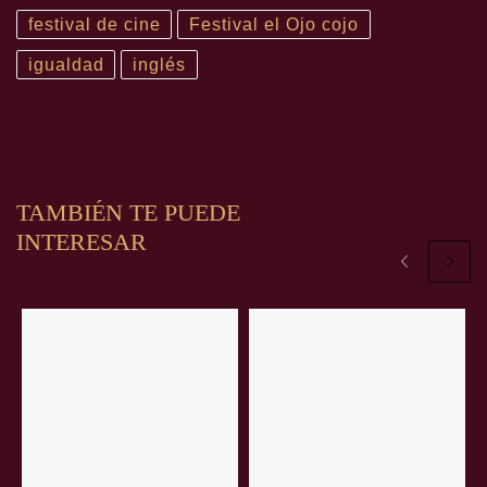
festival de cine
Festival el Ojo cojo
igualdad
inglés
TAMBIÉN TE PUEDE
INTERESAR