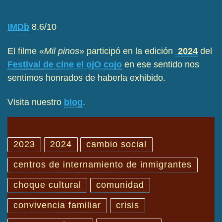
IMDb
8.6/10
El filme «
Mil pinos
» participó en la edición
2024
del
Festival de cine el ojO cojo
en ese sentido nos
sentimos honrados de haberla exhibido.
Visita nuestro
blog
.
2023
2024
cambio social
centros de internamiento de inmigrantes
choque cultural
comunidad
convivencia familiar
crisis