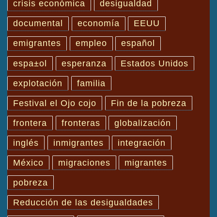
crisis económica
desigualdad
documental
economía
EEUU
emigrantes
empleo
español
espa±ol
esperanza
Estados Unidos
explotación
familia
Festival el Ojo cojo
Fin de la pobreza
frontera
fronteras
globalización
inglés
inmigrantes
integración
México
migraciones
migrantes
pobreza
Reducción de las desigualdades