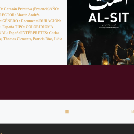
 Corazón Primitivo (Presencia)AÑO:
RECTOR: Martin Andrés
riniGÉNERO : DocumentalDURACIÓN:
S: España TIPO: COLORIDIOMA
AL: EspañolINTÉRPRETES: Carlos
z, Thomas Clements, Patricia Ríos, Lidia
VOLVER A LA LISTA DE EN
os