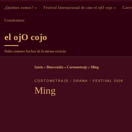
¿Quiénes somos?
Saltar al contenido
Festival Internacional de cine el ojO cojo
Carr
Contáctanos
el ojO cojo
Todos estamos hechos de la misma esencia
Inicio
»
Bienvenida
»
Cortometraje
»
Ming
CORTOMETRAJE
DRAMA
FESTIVAL 2008
Ming