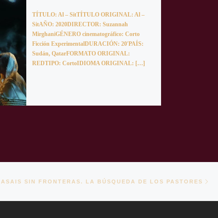
TÍTULO: Al – SitTÍTULO ORIGINAL: Al –
SitAÑO: 2020DIRECTOR: Suzannah
MirghaniGÉNERO cinematográfico: Corto
Ficción ExperimentalDURACIÓN: 20′PAÍS:
Sudán, QatarFORMATO ORIGINAL:
REDTIPO: CortoIDIOMA ORIGINAL: […]
En
TRADAS
MASAIS SIN FRONTERAS. LA BÚSQUEDA DE LOS PASTORES