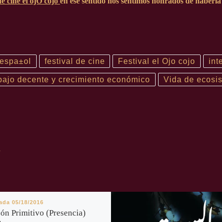
de cine el ojO cojo
en ese sentido nos sentimos honrados de haberla
espa±ol
festival de cine
Festival el Ojo cojo
int
bajo decente y crecimiento económico
Vida de ecosis
R
cada
05/18/2016
ón Primitivo (Presencia)