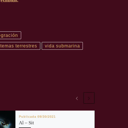
 exhibido.
egración
temas terrestres
vida submarina
Publicada
09/30/2021
Al – Sit