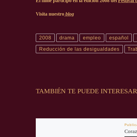
El filme participó en la edición
2008
del
Festival 
Visita nuestro
blog
2008
drama
empleo
español
Reducción de las desigualdades
Tra
TAMBIÉN TE PUEDE INTERESA
Publi
Coraz