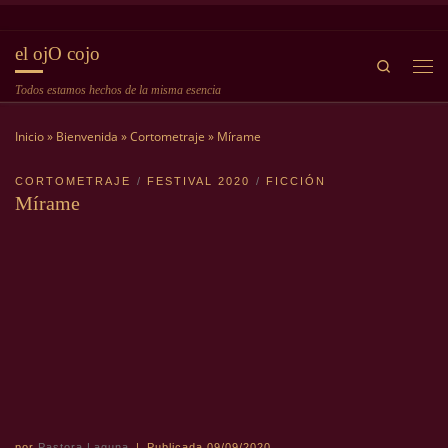
Saltar al contenido
el ojO cojo
Search
Me
Todos estamos hechos de la misma esencia
Inicio
»
Bienvenida
»
Cortometraje
»
Mírame
CORTOMETRAJE
FESTIVAL 2020
FICCIÓN
Mírame
por
Pastora Laguna
|
Publicada
09/09/2020