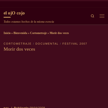
Saltar al contenido
el ojO cojo
Search
Men
Todos estamos hechos de la misma esencia
Inicio
»
Bienvenida
»
Cortometraje
»
Morir dos veces
CORTOMETRAJE
DOCUMENTAL
FESTIVAL 2007
Morir dos veces
por
|
Publicada
09/04/2008