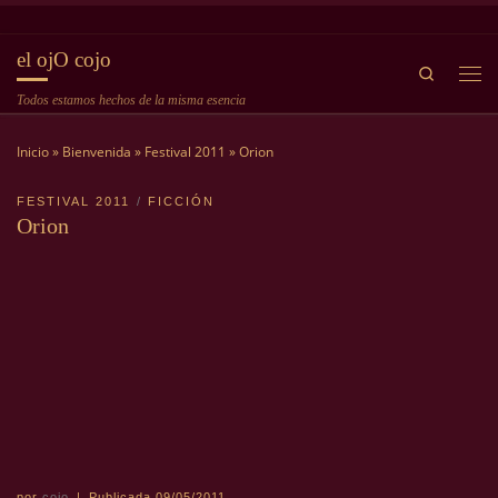
Saltar al contenido
el ojO cojo
Search
Me
Todos estamos hechos de la misma esencia
Inicio
»
Bienvenida
»
Festival 2011
»
Orion
FESTIVAL 2011
FICCIÓN
Orion
por
cojo
|
Publicada
09/05/2011