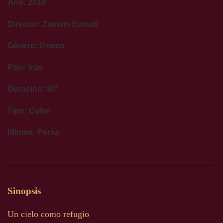
Año: 2010
Director: Zamani Esmati
Género: Drama
País: Irán
Duración: 80′
Tipo: Color
Idioma: Persa
Sinopsis
Un cielo como refugio