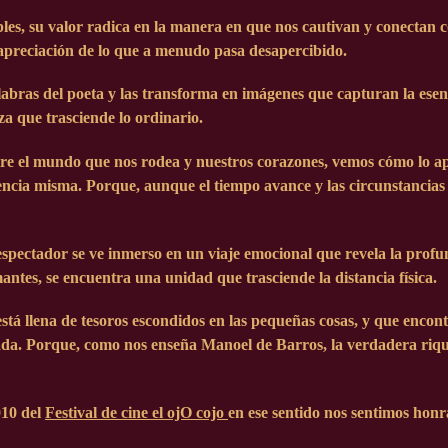
es, su valor radica en la manera en que nos cautivan y conectan c
 apreciación de lo que a menudo pasa desapercibido.
alabras del poeta y las transforma en imágenes que capturan la esen
za que trasciende lo ordinario.
tre el mundo que nos rodea y nuestros corazones, vemos cómo lo ap
stencia misma. Porque, aunque el tiempo avance y las circunstancia
l espectador se ve inmerso en un viaje emocional que revela la pro
antes, se encuentra una unidad que trasciende la distancia física.
está llena de tesoros escondidos en las pequeñas cosas, y que encon
ada. Porque, como nos enseña Manoel de Barros, la verdadera riq
010
del
Festival de cine el ojO cojo
en ese sentido nos sentimos honr