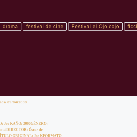
drama
festival de cine
Festival el Ojo cojo
ficc
R
cada
09/04/2008
: Joe KAÑO: 2006GÉNERO:
ntalDIRECTOR: Óscar de
nTÍTULO ORIGINAL: Joe KFORMATO