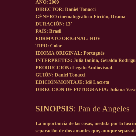
AÑO
: 2009
DIRECTOR
: Daniel Tonacci
GÉNERO
cinematográfico
: Ficción, Drama
DURACIÓN
: 13’
PAÍS
: Brasil
FORMATO ORIGINAL
: HDV
TIPO
: Color
IDIOMA
ORIGINAL
: Portugués
INTÉRPRETES
: Julia Ianina, Geraldo Rodrigu
PRODUCCIÓN
: Legato Audiovisual
GUIÓN
: Daniel Tonacci
EDICIÓN
/
MONTAJE
: Idê Lacreta
DIRECCIÓN DE FOTOGRAFÍA
: Juliana Vasc
SINOPSIS
: Pan de Angeles
La importancia de las cosas, medida por la fasc
separación de dos amantes que, aunque separado