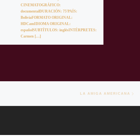
CINEMATOGRÁFICO:
documentalDURACIÓN: 75′PAÍS:
BoliviaFORMATO ORIGINAL:
HDCamIDIOMA ORIGINAL:
españolSUBTÍTULOS: inglésINTÉRPRETES:
Carmen […]
En
TRADAS
LA AMIGA AMERICANA