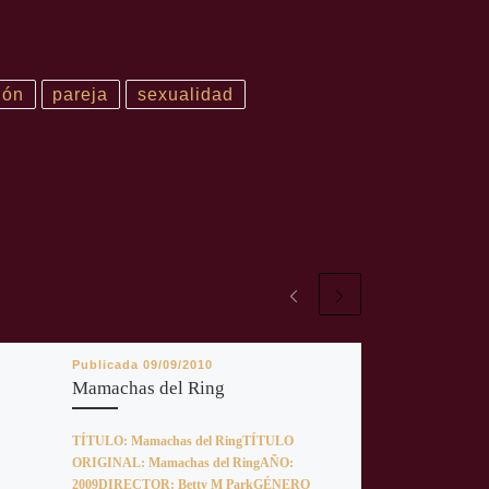
ión
pareja
sexualidad
Publicada
09/09/2010
Mamachas del Ring
TÍTULO: Mamachas del RingTÍTULO
ORIGINAL: Mamachas del RingAÑO:
2009DIRECTOR: Betty M ParkGÉNERO