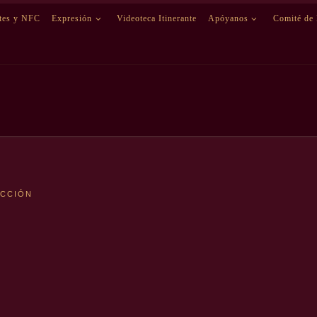
etes y NFC
Expresión
Videoteca Itinerante
Apóyanos
Comité de
ICCIÓN