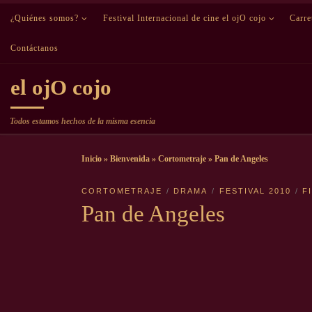
¿Quiénes somos?
Saltar al contenido
Festival Internacional de cine el ojO cojo
Carr
Contáctanos
el ojO cojo
Todos estamos hechos de la misma esencia
Inicio
»
Bienvenida
»
Cortometraje
»
Pan de Angeles
CORTOMETRAJE
DRAMA
FESTIVAL 2010
F
Pan de Angeles