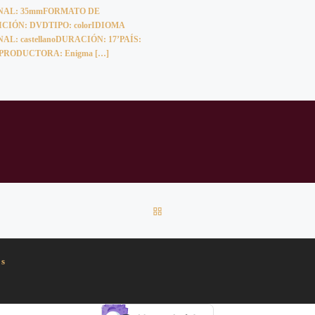
NAL: 35mmFORMATO DE
CIÓN: DVDTIPO: colorIDIOMA
AL: castellanoDURACIÓN: 17’PAÍS:
aPRODUCTORA: Enigma […]
VOLVER A LA LISTA DE EN
os