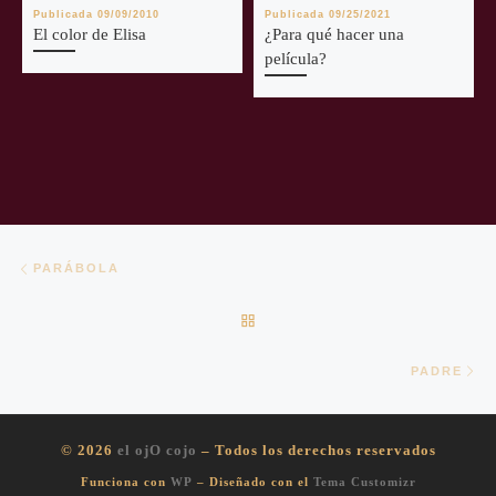
Publicada
09/09/2010
Publicada
09/25/2021
El color de Elisa
¿Para qué hacer una
película?
Navegación de entradas
Entrada anterior
PARÁBOLA
VOLVER A LA LISTA DE EN
En
PADRE
© 2026
el ojO cojo
– Todos los derechos reservados
Funciona con
WP
– Diseñado con el
Tema Customizr