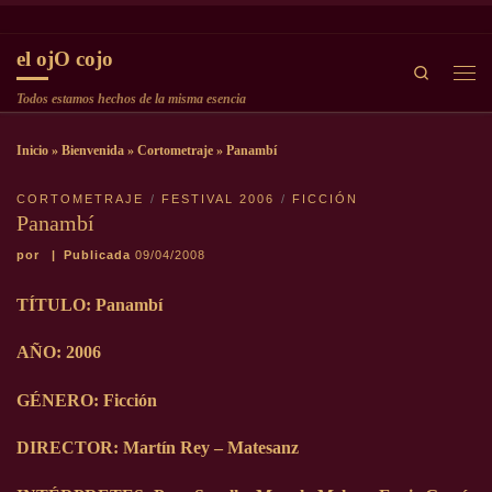
Saltar al contenido
el ojO cojo
Search
Men
Todos estamos hechos de la misma esencia
Inicio
»
Bienvenida
»
Cortometraje
»
Panambí
CORTOMETRAJE
FESTIVAL 2006
FICCIÓN
Panambí
por
|
Publicada
09/04/2008
TÍTULO: Panambí
AÑO: 2006
GÉNERO: Ficción
DIRECTOR: Martín Rey – Matesanz