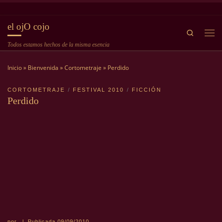
Saltar al contenido
el ojO cojo
Search
Me
Todos estamos hechos de la misma esencia
Inicio
»
Bienvenida
»
Cortometraje
»
Perdido
CORTOMETRAJE
FESTIVAL 2010
FICCIÓN
Perdido
por
|
Publicada
09/09/2010